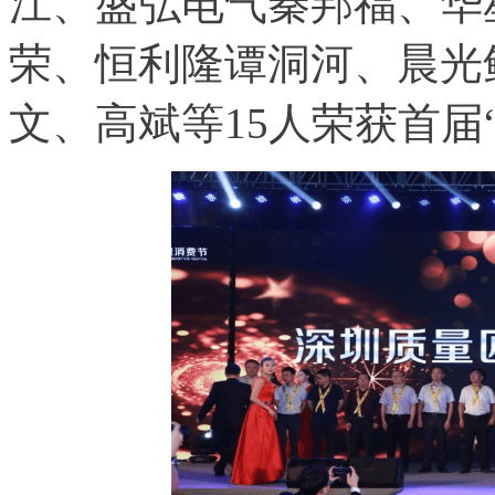
江、盛弘电气秦邦福、华
荣、恒利隆谭洞河、晨光
文、高斌等15人荣获首届