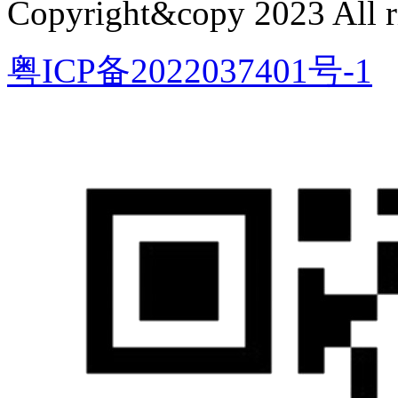
Copyright&copy 2023 All ri
粤ICP备2022037401号-1