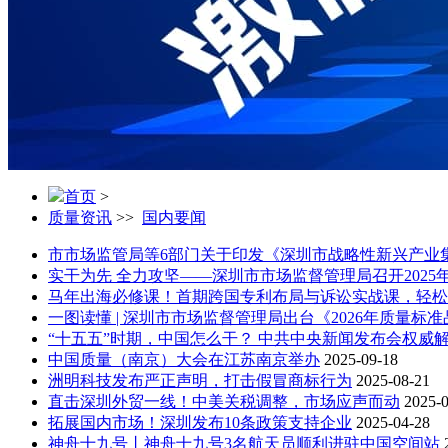
首页
>
质量资讯
>>
国内要闻
市市场监管局等6部门关于印发《深圳市战略性新兴产业集群
实干为先 全力攻坚——深圳市市场监督管理局召开2025
马年出海必修课！首期跨国专利布局与诉讼实战课，轻松
一图读懂 | 深圳市市场监督管理局出台《2026年质量标
“十五五”时期，中国怎么干？ 中共中央新闻发布会权威解
中国质量（南京）大会在江苏南京举办
2025-09-18
洲明科技发布严正声明，打击假冒商标行为
2025-08-21
直击深圳外贸一线！中美关税调整，市场应声而动
2025-
拓展国内市场！深圳发布10条政策支持企业
2025-04-28
神舟十九号丨神舟十九号3名航天员顺利进驻中国空间站