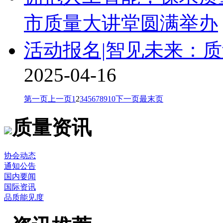
市质量大讲堂圆满举办
活动报名|智见未来：质
2025-04-16
第一页
上一页
1
2
3
4
5
6
7
8
9
10
下一页
最末页
质量资讯
协会动态
通知公告
国内要闻
国际资讯
品质能见度