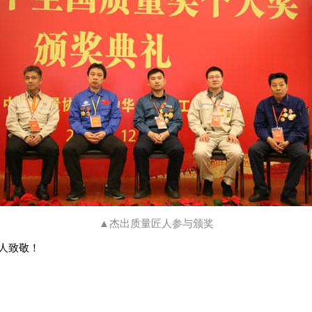
▲杰出质量匠人参与颁奖
量人致敬！