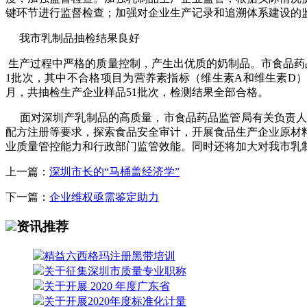
键环节进行监督检查；加强对企业生产记录和追溯体系建设的
我市乳制品抽检结果良好
生产过程中严格的质量控制，产生出优质的奶制品。市食品药
1
批次，其中不合格项目为营养素指标（维生素
A
和维生素
D
月，共抽检生产企业样品
51
批次，检测结果全部合格。
面对深圳产乳制品的高质量，市食品药品监管局有关负责人
配方注册等要求，探索食品安全审计，开展食品生产企业原材
业质量管控能力和行政部门监管效能。同时还将加大对我市乳
上一篇：
深圳市长的“马桶盖经济学”
下一篇：
企业维权亟需鉴定助力
资讯推荐
精益六西格玛注册黑带培训
关于征集深圳市质量专业职称
关于开展 2020 年度广东省
关于开展2020年度标准化计量