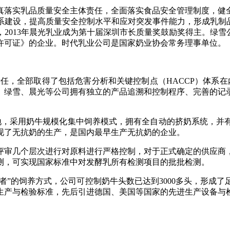
落实乳品质量安全主体责任，全面落实食品安全管理制度，健
系建设，提高质量安全控制水平和应对突发事件能力，形成乳制品
，
2013
年晨光乳业成为第十届深圳市长质量奖鼓励奖得主。绿雪
许可证》的企业。时代乳业公司是国家奶业协会常务理事单位。
责任，全部取得了包括危害分析和关键控制点（
HACCP
）体系在
、绿雪、晨光等公司拥有独立的产品追溯和控制程序、完善的记
地，采用奶牛规模化集中饲养模式，拥有全自动的挤奶系统，并
现了无抗奶的生产，是国内最早生产无抗奶的企业。
审几个层次进行对原料进行严格控制，对于正式确定的供应商
测，可实现国家标准中对发酵乳所有检测项目的批批检测。
者”的饲养方式，公司可控制奶牛头数已达到
3000
多头，形成了
生产与检验标准，先后引进德国、美国等国家的先进生产设备与