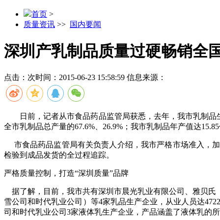
首页
>
质量资讯
>>
国内要闻
深圳产乳制品质量过硬畅销全
点击：
次
时间：2015-06-23 15:58:59
信息来源：
日前，记者从市食品药品监管局获悉，去年，我市乳制品
全市乳制品总产量的
67.6%
、
26.9%
；我市乳制品年产值达
15.85
市食品药品监管局有关负责人介绍，我市严格市场准入，加
检验到成品发货的全过程追踪。
严格质量控制，打造“深圳质量”品牌
据了解，目前，我市共有深圳市晨光乳业有限公司、雅贝氏（
雪公司和时代乳业公司）等
4
家乳品生产企业，从业人员达
472
司和时代乳业公司
3
家液体乳生产企业，产品涵盖了液体乳的所