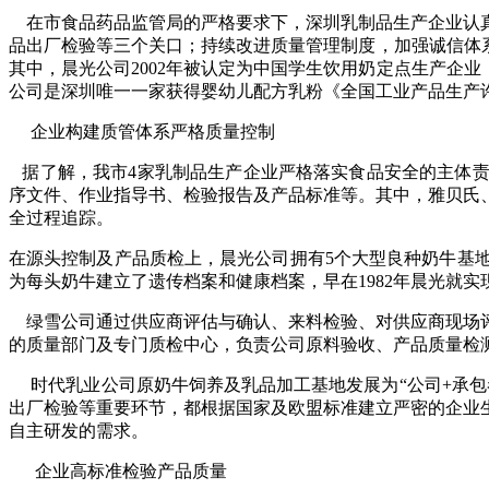
在市食品药品监管局的严格要求下，深圳乳制品生产企业认真
品出厂检验等三个关口；持续改进质量管理制度，加强诚信体
其中，晨光公司
2002
年被认定为中国学生饮用奶定点生产企业
公司是深圳唯一一家获得婴幼儿配方乳粉《全国工业产品生产
企业构建质管体系严格质量控制
据了解，我市
4
家乳制品生产企业严格落实食品安全的主体
序文件、作业指导书、检验报告及产品标准等。其中，雅贝氏
全过程追踪。
在源头控制及产品质检上，晨光公司拥有
5
个大型良种奶牛基
为每头奶牛建立了遗传档案和健康档案，早在
1982
年晨光就实
绿雪公司通过供应商评估与确认、来料检验、对供应商现场评
的质量部门及专门质检中心，负责公司原料验收、产品质量检
时代乳业公司原奶牛饲养及乳品加工基地发展为“公司
+
承包
出厂检验等重要环节，都根据国家及欧盟标准建立严密的企业
自主研发的需求。
企业高标准检验产品质量