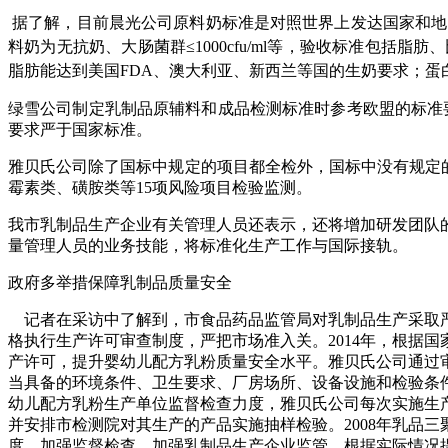
据了解，目前晨光公司原料奶标准是对照世界上发达国家和地
料奶为无抗奶、大肠菌群≤
1000cfu/ml
等，验收标准包括脂肪、
脂肪能达到美国
FDA
、澳大利亚、新西兰等国的生奶要求；蛋
绿雪公司制定乳制品原辅料和成品检测标准时参考欧盟的标准
要求严于国家标准。
雅贝氏公司除了国标中规定的项目都全检外，国标中没有规定
霉素类、磺胺类等
15
项风险项目检验监测。
我市乳制品生产企业有关管理人员还表示，还将增加研发团队
量管理人员的业务技能，将标准化生产工作与国际接轨。
政府多举措保障乳制品质量安全
记者在采访中了解到，市食品药品监管局对乳制品生产采取严
格执行生产许可审查制度，严把市场准入关。
2014
年，根据国
产许可，提升婴幼儿配方乳粉质量安全水平。雅贝氏公司通过
当具备的环境条件、卫生要求、厂房场所、设备设施和检验条
幼儿配方乳粉生产单位监督检查力度，雅贝氏公司每次实施生
并安排市检测院对其生产的产品实施抽样检验。
2008
年乳品三
度，加强监督检查。加强乳制品生产企业监管，根据实际情况