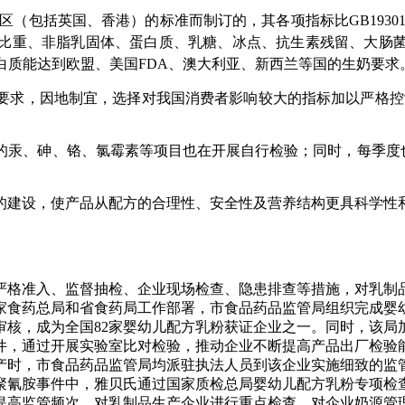
区（包括英国、香港）的标准而制订的，其各项指标比
GB1930
比重、非脂乳固体、蛋白质、乳糖、冰点、抗生素残留、大肠
白质能达到欧盟、美国
FDA
、澳大利亚、新西兰等国的生奶要求
要求，因地制宜，选择对我国消费者影响较大的指标加以严格控
的汞、砷、铬、氯霉素等项目也在开展自行检验；同时，每季度
的建设，使产品从配方的合理性、安全性及营养结构更具科学性
格准入、监督抽检、企业现场检查、隐患排查等措施，对乳制
家食药总局和省食药局工作部署，市食品药品监管局组织完成婴
审核，成为全国
82
家婴幼儿配方乳粉获证企业之一。同时，该局
件，通过开展实验室比对检验，推动企业不断提高产品出厂检验
产时，市食品药品监管局均派驻执法人员到该企业实施细致的监
聚氰胺事件中，雅贝氏通过国家质检总局婴幼儿配方乳粉专项检
提高监管频次，对乳制品生产企业进行重点检查，对企业奶源管