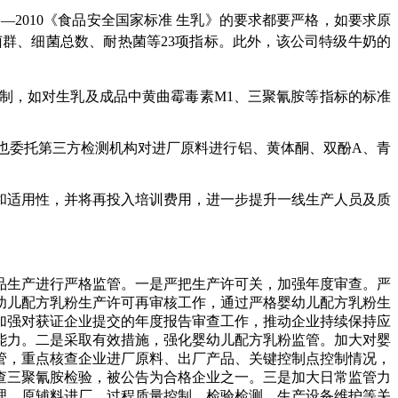
1
—
2010
《食品安全国家标准 生乳》的要求都要严格，如要求原
菌群、细菌总数、耐热菌等
23
项指标。此外，该公司特级牛奶的
。
制，如对生乳及成品中黄曲霉毒素
M1
、三聚氰胺等指标的标准
也委托第三方检测机构对进厂原料进行铝、黄体酮、双酚
A
、青
和适用性，并将再投入培训费用，进一步提升一线生产人员及质
品生产进行严格监管。一是严把生产许可关，加强年度审查。严
幼儿配方乳粉生产许可再审核工作，通过严格婴幼儿配方乳粉生
加强对获证企业提交的年度报告审查工作，推动企业持续保持应
能力。二是采取有效措施，强化婴幼儿配方乳粉监管。加大对婴
管，重点核查企业进厂原料、出厂产品、关键控制点控制情况，
查三聚氰胺检验，被公告为合格企业之一。三是加大日常监管力
理、原辅料进厂、过程质量控制、检验检测、生产设备维护等关