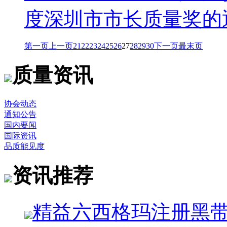
度深圳市市长质量奖的
第一页
上一页
21
22
23
24
25
26
27
28
29
30
下一页
最末页
质量资讯
协会动态
通知公告
国内要闻
国际资讯
品质能见度
资讯推荐
精益六西格玛注册黑