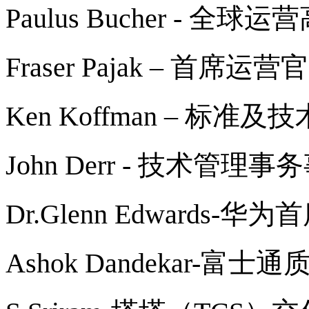
Paulus Bucher -
Fraser Pajak – 首
Ken Koffman – 
John Derr - 技术
Dr.Glenn Edwards-
Ashok Dandekar-富