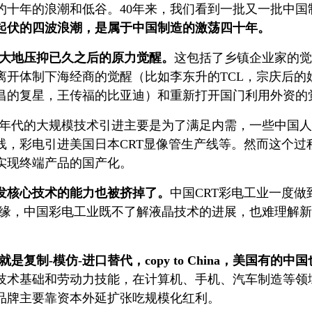
约十年的浪潮和低谷。40年来，我们看到一批又一批中
律起伏的四波浪潮，是属于中国制造的激荡四十年。
神州大地压抑已久之后的原力觉醒。
这包括了乡镇企业家的觉
离开体制下海经商的觉醒（比如李东升的TCL，宗庆后的
昌的复星，王传福的比亚迪）和重新打开国门利用外资的
-90年代的大规模技术引进主要是为了满足内需，一些中
线，彩电引进美国日本CRT显像管生产线等。然而这个过
实现终端产品的国产化。
发核心技术的能力也被挤掉了。
中国CRT彩电工业一度
本绝缘，中国彩电工业既不了解液晶技术的进展，也难理解
就是复制-模仿-进口替代，copy to China，美国有
技术基础和劳动力技能，在计算机、手机、汽车制造等领
品牌主要靠资本外延扩张吃规模化红利。