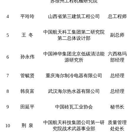
苏徐州工程机械研究院
4
平玲玲
山西省第三建筑工程公司
总工程师
中国航天科工集团第二研究院
王 冬
副总师
5
第二总体设计部
中国神华集团北京低碳清洁能
六西格玛
孙永伟
6
源研究所
部经理
7
管毓贤
重庆海尔制冷电器有限公司
总经理
8
韩良富
武汉海尔热水器有限公司
总经理
9
田延平
中国砖瓦工业协会
秘书长
中国航天科技集团公司第一研
质量管理
荆 泉
10
究院战术武器事业部
处处长