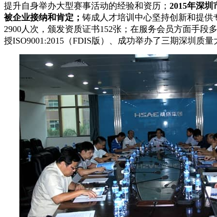
提升自身举办大型赛事活动的经验和资历；
2015
年深圳
被企业接纳和肯定；
铸成人才培训中心坚持创新和提供
2900
人次，颁发资质证书
152
张；在服务会员方面手段
授
ISO9001:2015
（
FDIS
版）、成功举办了三期深圳质量