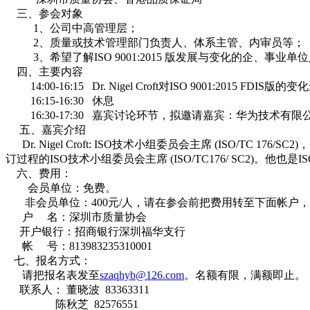
三、参会对象
1、公司中高管理层；
2、质量或技术管理部门负责人、体系主管、内审员等；
3、希望了解ISO 9001:2015 版发展与变化的企、事业单
四、主要内容
14:00-16:15 Dr. Nigel Croft对ISO 9001:2015 FDIS版
16:15-16:30 休息
16:30-17:30 嘉宾讨论环节，拟邀请嘉宾：华为技术有限公
五、嘉宾介绍
Dr. Nigel Croft: ISO技术小组委员会主席 (ISO/T
订过程的ISO技术小组委员会主席 (ISO/TC176/ SC2)
六、费用：
会员单位：免费。
非会员单位：400元/人，请在参会前把费用转至下面帐户
户 名：深圳市质量协会
开户银行：招商银行深圳福华支行
帐 号：813983235310001
七、报名方式：
请把报名表发至
szaqhyb@126.com
。名额有限，满额即止。
联系人： 董晓波 83363311
陈秋芝 82576551