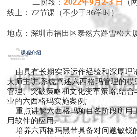
二阶段：
2022年9月2-3 日
（
线上：72节课（不少于36学时）
地点：
深圳市福田区泰然六路雪松大厦
02
课程介绍
由具有长期实际运作经验和深厚理
大师主讲,系统阐述六西格玛管理的模
管理、突破策略和文化变革策略,结合
业的六西格玛实施案例;
重点讲解六西格玛项目各阶段所用工具
用软件的应用。
培养六西格玛黑带具备对问题敏锐