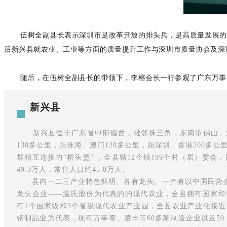
伍树全副县长表示深圳市是改革开放的排头兵，是高质量发展的先
后新兴县就农业、工业等方面的质量提升工作与深圳市质量协会及深
随后，在伍树全副县长的带领下，李榕会长一行参观了广东万事泰
新兴县
新兴县位于广东省中部偏西，毗邻珠三角，东南承佛山、
130多公里，距珠海、澳门120多公里，距深圳、香港200多
群相互连接的“桥头堡” ，全县辖12个镇199个村（居）委会，
49.3万人，常住人口约45.8万人。
县内一二三产业特色鲜明、各有龙头。一产有以中国民营企业
龙头企业——温氏股份为代表的的现代农业，全县拥有国家和
有1个国家级和3个省级现代农业产业园，全县农业产业化接
钢制品业为代表，现有万事泰、凌丰等60多家制造企业以及50