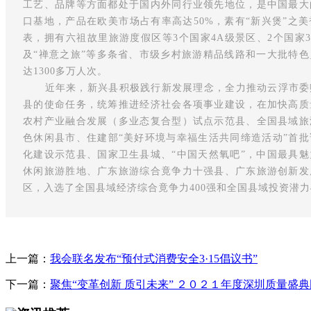
工艺、品牌等方面都处于国内外同行业领先地位，是中国最大
口基地，产品在欧美市场占有率高达50%，素有“新兴煲”之
表，拥有六祖故里旅游度假区等3个国家4A级景区、2个国家
及“禅意之旅”等多条省、市级乡村旅游精品线路和一大批特
达1300多万人次。
近年来，新兴县积极践行新发展理念，全力推动云浮市委
县的使命任务，统筹推进经济社会各项事业建设，在加快高质
农村产业融合发展（多业态复合型）试点示范县、全国县域旅
色休闲县市、住建部“美好环境与幸福生活共同缔造活动”首
化建设示范县、国家卫生县城、“中国天然氧吧”，中国最具
休闲旅游胜地、广东旅游综合竟争力十强县、广东旅游创新发
区，入选了全国县域经济综合竟争力400强和全国县域投资潜力4
上一篇：
我会联名发布“预付式消费安全3·15倡议书”
下一篇：
聚焦“变革创新 质引未来” ２０２１年度深圳质量盛