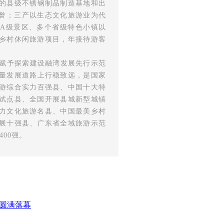
的县级不锈钢制品制造基地和出
美誉；三产以生态文化旅游业为代
3A级景区、多个省级特色小镇以
色乡村休闲旅游项目，年接待游客
赋予探索建设融湾发展先行示范
量发展道路上行稳致远，是国家
游综合实力百强县、中国十大特
批试点县、全国开展县城新型城镇
魅力文化旅游名县、中国最美乡村
展十强县、广东省全域旅游示范
00强。
典圆满落幕